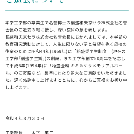
本学工学部の卒業生で名誉博士の稲盛和夫京セラ株式会社名誉
会長のご逝去の報に接し、深い哀悼の意を表します。
稲盛和夫京セラ株式会社名誉会長におかれましては、本学部の
教育研究活動に対して、人生に限りない夢と希望を抱く母校の
後輩のために昭和44年(1969年)に「稲盛奨学生制度」(現在の
工学部｢稲盛学生賞｣)の創設、また工学部創立50周年を記念し
て平成6年(1994年)に「稲盛会館 キミ＆ケサメモリアルホー
ル」のご寄贈など、長年にわたり多大なご貢献をいただきまし
た。深く感謝申し上げますとともに、心からご冥福をお祈り申
し上げます。
令和４年８月３０日
工学部長 木下 英二