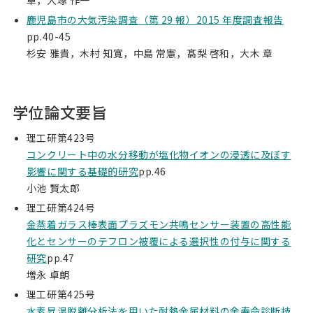
卓，大塚 作一
鹿児島市の大気汚染調査（第 29 報）2015 年度調査報告
pp.40-45
杉安 雅貴，木村 知寛，中島 常憲，髙梨 啓和，大木 章
学位論文要旨
理工研第423号
コンクリート中の水分移動が塩化物イオンの浸透に及ぼす
影響に関する基礎的研究
pp.46
小池 賢太郎
理工研第424号
金蒸着ガラス棒表面プラズモン共鳴センサー装置の高性能
化とセンサーのテフロン被覆による選択性の付与に関する
研究
pp.47
増永 卓朗
理工研第425号
水素昇温脱離分析法を用いた耐熱金属材料の余寿命診断技