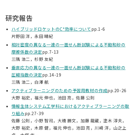
研究報告
ハイブリッドロケットのC*効率について
pp.1-6
片野田 洋，永田 晴紀
相対密度の異なる一連の一面せん断試験による不飽和砂の
摩擦係数の決定
pp.7-13
三隅 浩二，杉野 友紀
垂直応力の異なる一連の一面せん断試験による不飽和砂の
圧縮指数の決定
pp.14-19
三隅 浩二，白澤 航
アクティブラーニングのための予習用教材の作成
pp.20-26
大野 裕史，福元 伸也，池田 亮，佐藤 公則
情報生体システム工学科におけるアクティブラーニングの取
り組み
pp.27-39
佐藤 公則，小野 智司，大橋 勝文，加藤 龍蔵，塗木 淳夫，
大野 裕史，木原 健，福元 伸也，池田 亮，川崎 洋，山之上