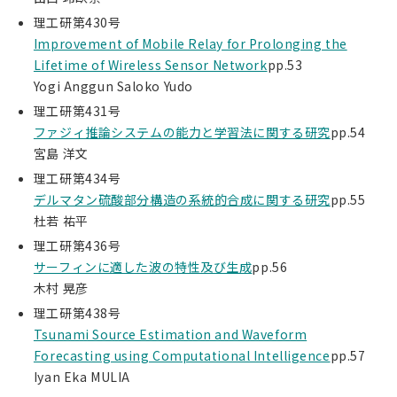
理工研第430号
Improvement of Mobile Relay for Prolonging the
Lifetime of Wireless Sensor Network
pp.53
Yogi Anggun Saloko Yudo
理工研第431号
ファジィ推論システムの能力と学習法に関する研究
pp.54
宮島 洋文
理工研第434号
デルマタン硫酸部分構造の系統的合成に関する研究
pp.55
杜若 祐平
理工研第436号
サーフィンに適した波の特性及び生成
pp.56
木村 晃彦
理工研第438号
Tsunami Source Estimation and Waveform
Forecasting using Computational Intelligence
pp.57
Iyan Eka MULIA