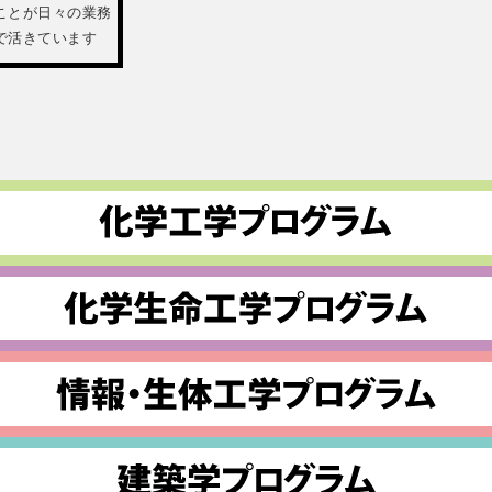
ことが日々の業務
で活きています