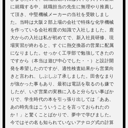
に就職する中、就職担当の先生に無理やり推薦し
て頂き、中堅機械メーカーの当社を受験しまし
た。当時は大阪２部上場の会社で特殊な化学機械
を作っている会社程度の知識で入社しました。鹿
大からの入社は私が初めてで、新入社員研修、現
場実習が終わると、すぐに熱交換器の営業に配属
になりました。せっかく工学部で勉強してきたの
ですから（本当は遊び中心でした・・）と設計開
発を希望したのですが、適性検査結果から営業向
きと言われ、しぶしぶ了承しました。田舎なまり
が強かった事もあり、最初は電話を取るのも嫌で
したが、いざ営業の実務に入ると分らない事ばか
りで、学生時代の本を引っ張り出しては「ああ、
あの時先生はこういうことを言っておられたの
か！」と驚くことばかりで、夢中で学びました。
今ではその名も知られていないアナログ式の計算