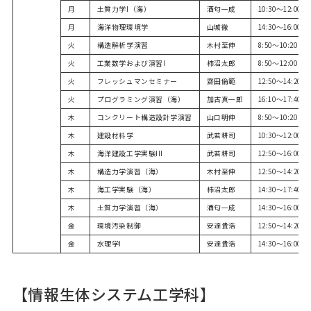
月
土質力学I（海）
酒匂一成
10:30～12:00
月
海洋物理環境学
山城徹
14:30～16:00
火
構造解析学演習
木村至伸
8:50～10:20
火
工業数学および演習I
柿沼太郎
8:50～12:00
火
フレッシュマンセミナー
齋田倫範
12:50～14:20
火
プログラミング演習（海）
加古真一郎
16:10～17:40
木
コンクリート構造設計学演習
山口明伸
8:50～10:20
木
建設材料学
武若耕司
10:30～12:00
木
海洋建設工学実験III
武若耕司
12:50～16:00
木
構造力学演習（海）
木村至伸
12:50～14:20
木
海工学実験（海）
柿沼太郎
14:30～17:40
木
土質力学演習（海）
酒匂一成
14:30～16:00
金
環境汚染制御
安達貴浩
12:50～14:20
金
水理学I
安達貴浩
14:30～16:00
【情報生体システム工学科】