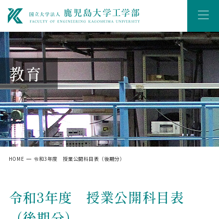
教育
HOME
令和3年度 授業公開科目表（後期分）
令和3年度 授業公開科目表
（後期分）