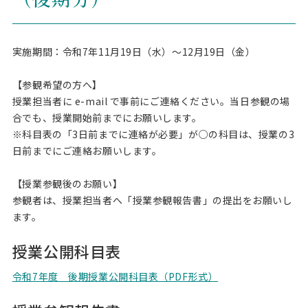
実施期間：令和7年11月19日（水）～12月19日（金）
【参観希望の方へ】
授業担当者に e-mail で事前にご連絡ください。当日参観の場
合でも、授業開始前までにお願いします。
※科目表の「3日前までに連絡が必要」が○の科目は、授業の3
日前までにご連絡お願いします。
【授業参観後のお願い】
参観者は、授業担当者へ「授業参観報告書」の提出をお願いし
ます。
授業公開科目表
令和7年度 後期授業公開科目表（PDF形式）