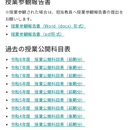
授業参観報告書
※授業参観された場合は、担当教員へ授業参観報告書の提出を
お願いします。
授業参観報告書（Word（docx）形式）
授業参観報告書（pdf形式）
過去の授業公開科目表
令和8年度 授業公開科目表（前期分）
令和7年度 授業公開科目表（後期分）
令和7年度 授業公開科目表（前期分）
令和6年度 授業公開科目表（後期分）
令和6年度 授業公開科目表（前期分）
令和5年度 授業公開科目表（後期分）
令和5年度 授業公開科目表（前期分）
令和4年度 授業公開科目表（後期分）
令和4年度 授業公開科目表（前期分）