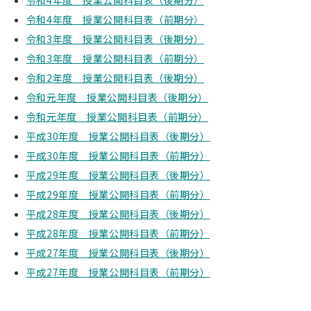
令和4年度 授業公開科目表（後期分）
令和4年度 授業公開科目表（前期分）
令和3年度 授業公開科目表（後期分）
令和3年度 授業公開科目表（前期分）
令和2年度 授業公開科目表（後期分）
令和元年度 授業公開科目表（後期分）
令和元年度 授業公開科目表（前期分）
平成30年度 授業公開科目表（後期分）
平成30年度 授業公開科目表（前期分）
平成29年度 授業公開科目表（後期分）
平成29年度 授業公開科目表（前期分）
平成28年度 授業公開科目表（後期分）
平成28年度 授業公開科目表（前期分）
平成27年度 授業公開科目表（後期分）
平成27年度 授業公開科目表（前期分）