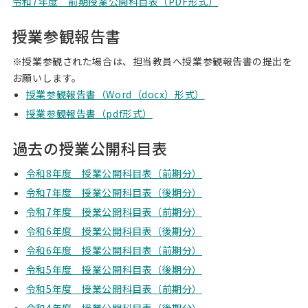
令和7年度 前期授業公開科目表（PDF形式）
授業参観報告書
※授業参観された場合は、担当教員へ授業参観報告書の提出を
お願いします。
授業参観報告書（Word（docx）形式）
授業参観報告書（pdf形式）
過去の授業公開科目表
令和8年度 授業公開科目表（前期分）
令和7年度 授業公開科目表（後期分）
令和7年度 授業公開科目表（前期分）
令和6年度 授業公開科目表（後期分）
令和6年度 授業公開科目表（前期分）
令和5年度 授業公開科目表（後期分）
令和5年度 授業公開科目表（前期分）