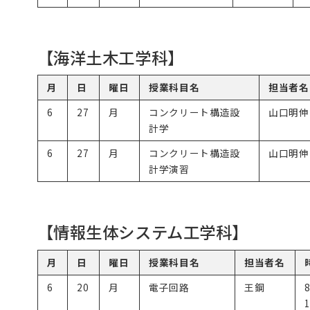
【海洋土木工学科】
月
日
曜日
授業科目名
担当者名
6
27
月
コンクリート構造設
山口明伸
計学
6
27
月
コンクリート構造設
山口明伸
計学演習
【情報生体システム工学科】
月
日
曜日
授業科目名
担当者名
6
20
月
電子回路
王鋼
1