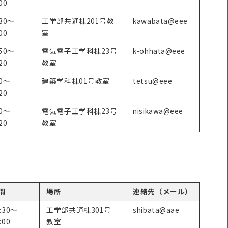
00
:30～
工学部共通棟201号教
kawabata@eee
00
室
:50～
電気電子工学科棟23号
k-ohhata@eee
20
教室
50～
建築学科棟01号教室
tetsu@eee
20
50～
電気電子工学科棟23号
nisikawa@eee
20
教室
間
場所
連絡先（メール）
:30～
工学部共通棟301号
shibata@aae
:00
教室