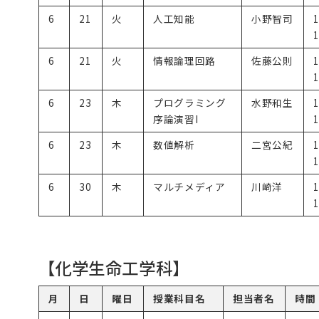
6
21
火
人工知能
小野智司
1
6
21
火
情報論理回路
佐藤公則
1
6
23
木
プログラミング
水野和生
序論演習I
1
6
23
木
数値解析
二宮公紀
1
6
30
木
マルチメディア
川崎洋
1
【化学生命工学科】
月
日
曜日
授業科目名
担当者名
時間