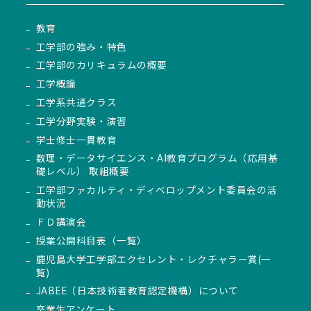
教育
工学部の強み・特色
工学部のカリキュラムの概要
工学概論
工学系共通クラス
工学分野実験・演習
学士修士一貫教育
数理・データサイエンス・AI教育プログラム（応用基
礎レベル） 取組概要
工学部ファカルティ・ディベロップメント委員会の活
動状況
ＦＤ講演会
授業公開科目表（一覧）
鹿児島大学工学部エクセレント・レクチャラー賞(一
覧)
JABEE（日本技術者教育認定機構）について
卒業生アンケート