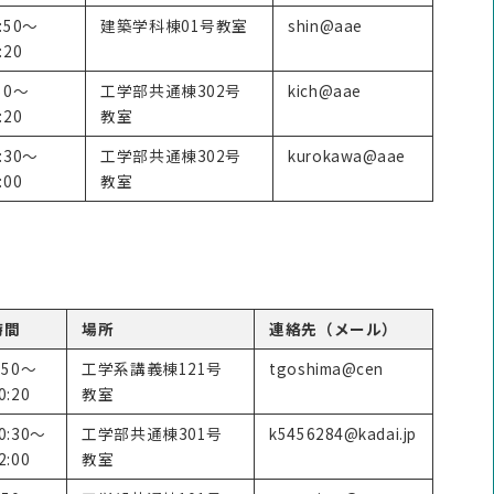
:50～
建築学科棟01号教室
shin@aae
:20
50～
工学部共通棟302号
kich@aae
:20
教室
:30～
工学部共通棟302号
kurokawa@aae
:00
教室
時間
場所
連絡先（メール）
:50～
工学系講義棟121号
tgoshima@cen
0:20
教室
0:30～
工学部共通棟301号
k5456284@kadai.jp
2:00
教室