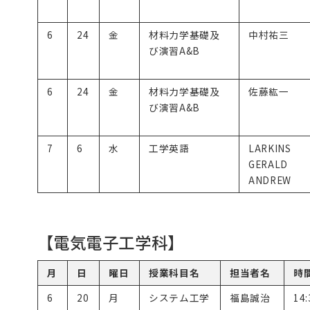
6
24
金
材料力学基礎及
中村祐三
び演習A&B
6
24
金
材料力学基礎及
佐藤紘一
び演習A&B
7
6
水
工学英語
LARKINS
GERALD
ANDREW
【電気電子工学科】
月
日
曜日
授業科目名
担当者名
時
6
20
月
システム工学
福島誠治
14