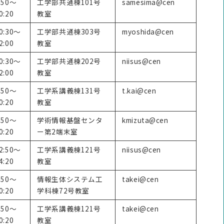
:50～
工学部共通棟101号
samesima@cen
0:20
教室
0:30～
工学部共通棟303号
myoshida@cen
2:00
教室
0:30～
工学部共通棟202号
niisus@cen
2:00
教室
:50～
工学系講義棟131号
t.kai@cen
0:20
教室
:50～
学術情報基盤センタ
kmizuta@cen
0:20
ー第2端末室
2:50～
工学系講義棟121号
niisus@cen
4:20
教室
:50～
情報生体システム工
takei@cen
0:20
学科棟72号教室
:50～
工学系講義棟121号
takei@cen
0:20
教室