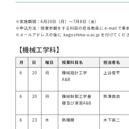
※実施期間：6月20日（月）～7月8日（金）
※申込方法：授業参観をする科目の担当教員に e-mail で
※メールアドレスの後に .kagoshima-u.ac.jp を付けてく
【機械工学科】
月
日
曜日
授業科目名
担当者名
6
20
月
機械設計工学
上谷俊平
A&B
6
20
月
機械制御工学基
熊澤典良
礎及び演習A&B
6
23
木
熱機関
木下英二