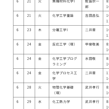
6
21
火
無機材料化学I
鮫島宗一
8
郎
1
6
21
火
化学工学量論
吉田昌弘
1
1
6
23
木
分離工学I
二井晋
1
1
6
24
金
反応工学（環）
甲斐敬美
8
1
6
24
金
化学工学プログ
水田敬
8
ラミング
1
6
24
金
化学プロセス工
二井晋
1
学
1
6
28
火
物理化学基礎
武井孝行
8
（環）
1
6
29
水
化工熱力学
武井孝行
8
1