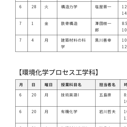
6
28
火
構造力学
塩屋晋一
12
14
7
1
金
鉄骨構造
澤田樹一
8:
郎
10
7
4
月
建築材料の科
黒川善幸
10
学
12
【環境化学プロセス工学科】
月
日
曜日
授業科目名
担当者名
6
20
月
技術英語I
五島崇
8
1
6
20
月
有機化学
岩川哲夫
1
1