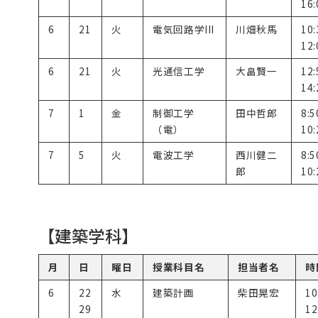
16:
6
21
火
電気回路学III
川畑秋馬
10
12:
6
21
火
光通信工学
大畠賢一
12
14:
7
1
金
制御工学
田中哲郎
8:
（電）
10:
7
5
火
電波工学
西川健二
8:
郎
10:
【建築学科】
月
日
曜日
授業科目名
担当者名
時
6
22
水
建築計画
柴田晃宏
10
29
12